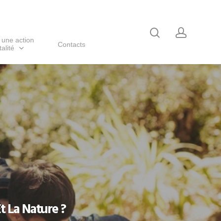
 une action
Contacts
alité
t La Nature ?