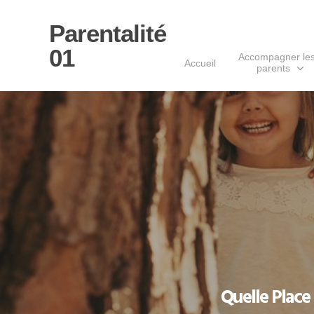
Parentalité
01
Accompagner le
Accueil
parents
Appuyer sur Entrée pour rechercher ou s
Quelle Place