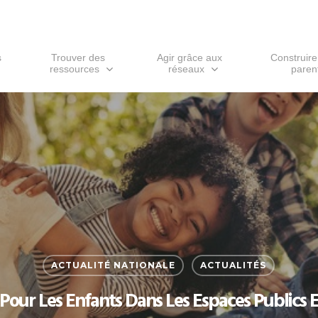
s
Trouver des
Agir grâce aux
Construire
ressources
réseaux
parent
ACTUALITÉ NATIONALE
ACTUALITÉS
ur ESC pour fermer
 Pour Les Enfants Dans Les Espaces Publics E