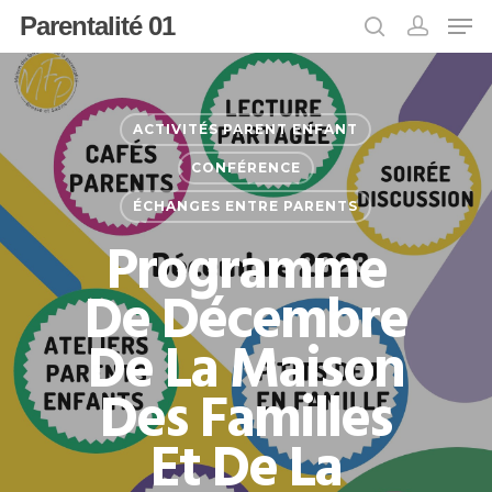
Parentalité 01
Appuyer sur Entrée pour rechercher ou
ACTIVITÉS PARENT ENFANT
sur ESC pour fermer
CONFÉRENCE
ÉCHANGES ENTRE PARENTS
Programme
De Décembre
De La Maison
Des Familles
Et De La