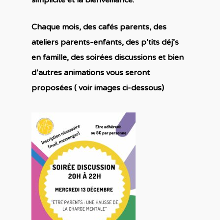
Accueil
simplicité et la bienveillance.
Accompagner les
Chaque mois, des cafés parents, des
parents
ateliers parents-enfants, des p’tits déj’s
en famille, des soirées discussions et bien
Trouver des resso
De la petite enfance à
d’autres animations vous seront
l’adolescence
proposées ( voir images ci-dessous)
Confrontés au handic
Agir grâce aux ré
Définition et cadre pol
« parentalité »
A travers les courants
d’éducation positive
Ressources classées p
Construire une ac
Les réseaux
thème
Dans les outils numér
parentalité
L’observatoire de la
Qui se séparent, ou él
parentalité
Contacts
Différents types d’acti
seuls leur(s) enfant(s)
Les outils