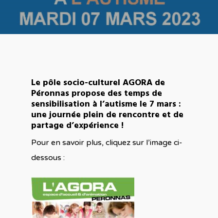
Accueil
Le pôle socio-culturel AGORA de
Péronnas propose des temps de
Accompagner les
sensibilisation à l’autisme le 7 mars :
une journée plein de rencontre et de
parents
partage d’expérience !
Trouver des resso
De la petite enfance à
Pour en savoir plus, cliquez sur l’image ci-
l’adolescence
dessous :
Confrontés au handic
Agir grâce aux ré
Définition et cadre pol
« parentalité »
A travers les courants
d’éducation positive
Ressources classées p