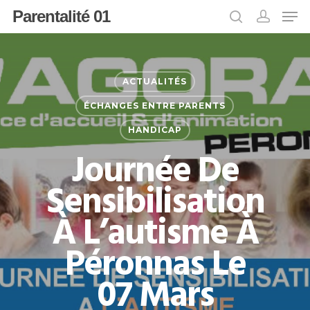
Parentalité 01
Appuyer sur Entrée pour rechercher ou
ACTUALITÉS
sur ESC pour fermer
ÉCHANGES ENTRE PARENTS
HANDICAP
Journée De
Sensibilisation
À L’autisme À
Péronnas Le
07 Mars