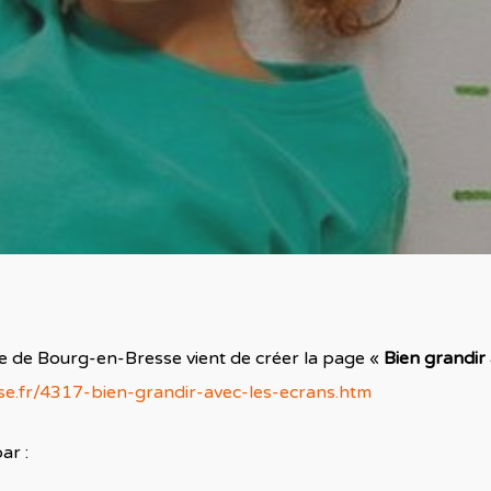
ie de Bourg-en-Bresse vient de créer la page «
Bien grandir 
e.fr/4317-bien-grandir-avec-les-ecrans.htm
ar :