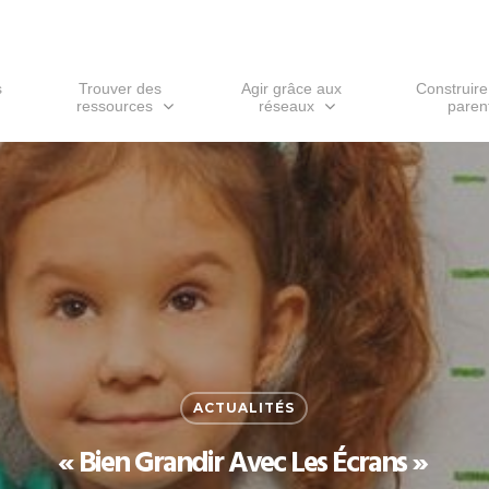
s
Trouver des
Agir grâce aux
Construire
ressources
réseaux
parent
ACTUALITÉS
ur ESC pour fermer
« Bien Grandir Avec Les Écrans »