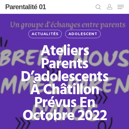
Parentalité 01
Appuyer sur Entrée pour rechercher ou
ACTUALITÉS
ADOLESCENT
sur ESC pour fermer
Ateliers
Parents
D’adolescents
À Châtillon
Prévus En
Octobre 2022