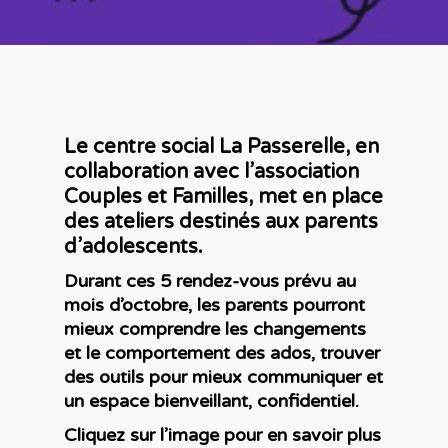
Le centre social La Passerelle, en
collaboration avec l’association
Accueil
Couples et Familles, met en place
des ateliers destinés aux parents
Accompagner les
d’adolescents.
parents
Durant ces 5 rendez-vous prévu au
mois d’octobre, les parents pourront
Trouver des resso
De la petite enfance à
mieux comprendre les changements
et le comportement des ados, trouver
l’adolescence
des outils pour mieux communiquer et
Confrontés au handic
un espace bienveillant, confidentiel.
Agir grâce aux ré
Définition et cadre pol
Cliquez sur l’image pour en savoir plus
« parentalité »
A travers les courants