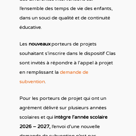
Accueil
l’ensemble des temps de vie des enfants,
Accompagner les
dans un souci de qualité et de continuité
parents
éducative.
Trouver des resso
De la petite enfance à
Les
nouveaux
porteurs de projets
l’adolescence
souhaitant s’inscrire dans le dispositif Clas
Confrontés au handic
sont invités à répondre à l’appel à projet
Agir grâce aux ré
Définition et cadre pol
en remplissant la
demande de
« parentalité »
A travers les courants
subvention
.
d’éducation positive
Ressources classées p
Construire une ac
Les réseaux
thème
Dans les outils numér
Pour les porteurs de projet qui ont un
parentalité
L’observatoire de la
agrément délivré sur plusieurs années
Qui se séparent, ou él
parentalité
Contacts
Différents types d’acti
scolaires et qui
intègre l’année scolaire
seuls leur(s) enfant(s)
Les outils
2026 – 2027,
l’envoi d’une nouvelle