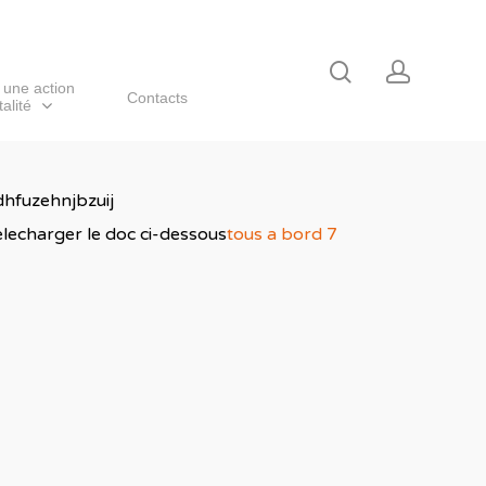
 une action
Contacts
alité
dhfuzehnjbzuij
elecharger le doc ci-dessous
tous a bord 7