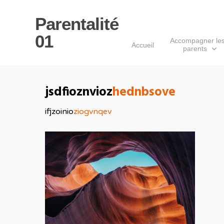
Parentalité
01
Accompagner le
Accueil
parents
jsdfioznvioz
hednbsove
Appuyer sur Entrée pour rechercher ou s
ifjzoinio
ziogvnqev