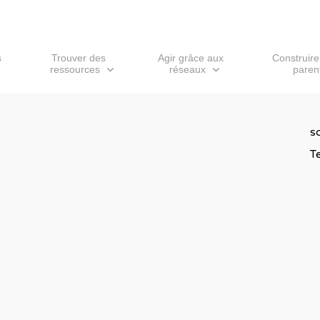
s
Trouver des
Agir grâce aux
Construire
ressources
réseaux
parent
s
T
ur ESC pour fermer